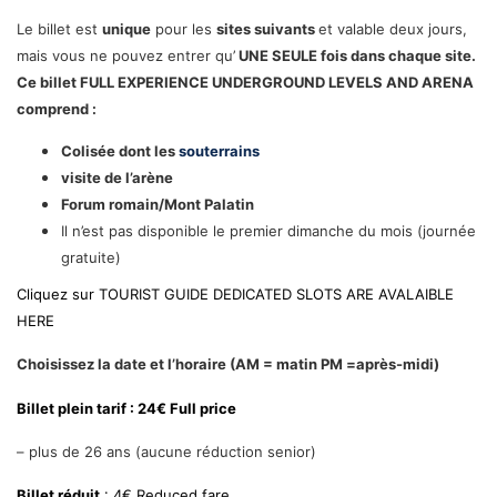
Le billet est
unique
pour les
sites suivants
et valable deux jours,
mais vous ne pouvez entrer qu’
UNE SEULE fois dans chaque site.
Ce billet FULL EXPERIENCE UNDERGROUND LEVELS AND ARENA
comprend :
Colisée dont les
souterrains
visite de l’arène
Forum romain/Mont Palatin
Il n’est pas disponible le premier dimanche du mois (journée
gratuite)
Cliquez sur
TOURIST GUIDE DEDICATED SLOTS ARE AVALAIBLE
HERE
Choisissez la date et l’horaire (AM = matin PM =après-midi)
Billet plein tarif
: 24€
Full price
– plus de 26 ans (aucune réduction senior)
Billet réduit
: 4€ Reduced fare