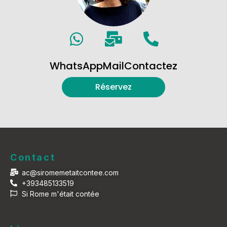
WhatsApp
Mail
Contactez
Réservez
Contact
ac@siromemetaitcontee.com
+393485133519
Si Rome m'était contée