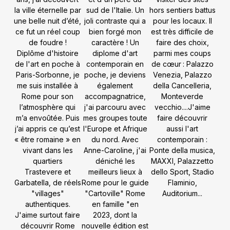
la ville éternelle par
sud de l'Italie. Un
hors sentiers battus
une belle nuit d’été,
joli contraste qui a
pour les locaux. Il
ce fut un réel coup
bien forgé mon
est très difficile de
de foudre !
caractère ! Un
faire des choix,
Diplôme d'histoire
diplome d'art
parmi mes coups
de l'art en poche à
contemporain en
de
cœur
: Palazzo
Paris-Sorbonne, je
poche, je deviens
Venezia, Palazzo
me suis installée à
également
della Cancelleria,
Rome pour son
accompagnatrice,
Monteverde
l’atmosphère qui
j'ai parcouru avec
vecchio....J'aime
m’a envoûtée. Puis
mes groupes toute
faire découvrir
j’ai appris ce qu’est
l'Europe et Afrique
aussi l'art
« être romaine » en
du nord. Avec
contemporain :
vivant dans les
Anne-Caroline, j'ai
Ponte della musica,
quartiers
déniché les
MAXXI, Palazzetto
Trastevere et
meilleurs lieux à
dello Sport, Stadio
Garbatella, de réels
Rome pour le guide
Flaminio,
"villages"
"Cartoville" Rome
Auditorium...
authentiques.
en famille "en
J'aime surtout faire
2023, dont la
découvrir Rome
nouvelle édition est