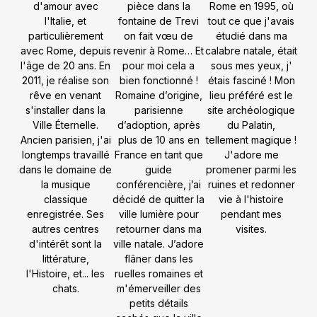
d'amour avec
Rome en 1995, où
pièce dans la
l'Italie, et
tout ce que j'avais
fontaine de Trevi
particulièrement
étudié dans ma
on fait vœu de
avec Rome, depuis
calabre natale, était
revenir à Rome… Et
l'âge de 20 ans. En
sous mes yeux, j'
pour moi cela a
2011, je réalise son
étais fasciné !
Mon
bien fonctionné !
rêve en venant
lieu préféré est le
Romaine d’origine,
s'installer dans la
site archéologique
parisienne
Ville Éternelle.
du Palatin,
d’adoption, après
Ancien parisien, j'ai
tellement magique !
plus de 10 ans en
longtemps travaillé
J'adore me
France en tant que
dans le domaine de
promener parmi les
guide
la musique
ruines et redonner
conférencière, j’ai
classique
vie à l'histoire
décidé de quitter la
enregistrée. Ses
pendant mes
ville lumière pour
autres centres
visites.
retourner dans ma
d'intérêt sont la
ville natale. J’adore
littérature,
flâner dans les
l'Histoire, et... les
ruelles romaines et
chats.
m'émerveiller des
petits détails