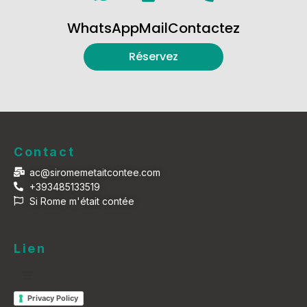
WhatsApp
Mail
Contactez
Réservez
Contact
ac@siromemetaitcontee.com
+393485133519
Si Rome m'était contée
Lien
Privacy Policy