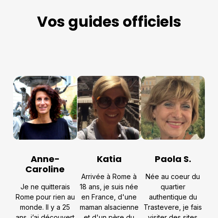
Vos guides officiels
Anne-
Katia
Paola S.
Caroline
Arrivée à Rome à
Née au coeur du
Je ne quitterais
18 ans, je suis née
quartier
Rome pour rien au
en France, d'une
authentique du
monde. Il y a 25
maman alsacienne
Trastevere, je fais
ans, j’ai découvert
et d'un père du
visiter des sites