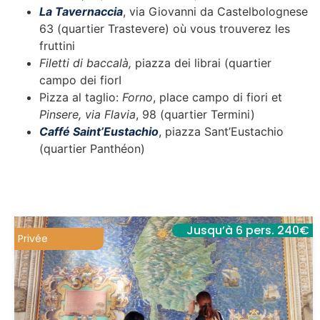
La Tavernaccia
, via Giovanni da Castelbolognese
63 (quartier Trastevere) où vous trouverez les
fruttini
Filetti di baccalà,
piazza dei librai (quartier
campo dei fiorI
Pizza al taglio:
Forno
, place campo di fiori et
Pinsere,
via Flavia
, 98 (quartier Termini)
Caffé Saint’Eustachio
,
piazza Sant’Eustachio
(quartier Panthéon)
Jusqu’à 6 pers. 240€
Privée