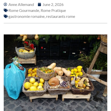
Anne Allemand
June 2, 2026
Rome Gourmande
,
Rome Pratique
gastronomie romaine
,
restaurants rome