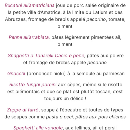
Bucatini all’amatriciana
joue de porc salée originaire de
la petite ville d’Amatrice, à la limite du Latium et des
Abruzzes, fromage de brebis appelé
pecorino
, tomate,
piment
Penne all’arrabiata,
pâtes légèrement pimentées ail,
piment
Spaghetti o Tonarelli Cacio e pepe
, pâtes aux poivre
et fromage de brebis appelé
pecorino
Gnocch
i
(prononcez nioki) à la semoule au parmesan
Risotto funghi porcini
aux cèpes
,
même si le risotto
est piémontais et que ce plat est plutôt toscan, c’est
toujours un délice !
Zuppe di farrò
,
soupe à l’épeautre et toutes de types
de soupes comme
pasta e ceci, pâtes aux pois chiches
Spaghetti alle vongole
, aux tellines, ail et persil