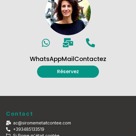
WhatsApp
Mail
Contactez
Réservez
Contact
ac@siromemetaitcontee.com
+393485133519
Si Rome m'était contée