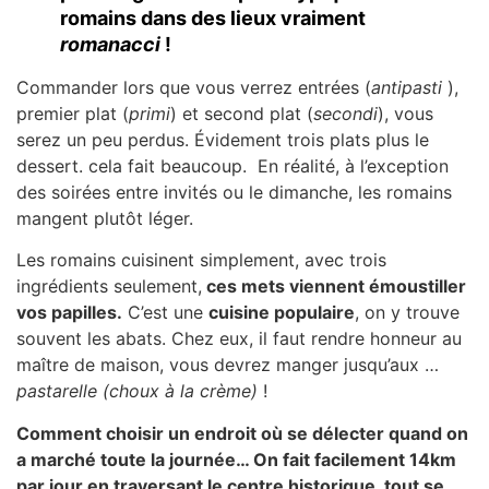
romains dans des lieux vraiment
romanacci
!
Commander lors que vous verrez entrées (
antipasti
),
premier plat (
primi
) et second plat (
secondi
), vous
serez un peu perdus. Évidement trois plats plus le
dessert. cela fait beaucoup. En réalité, à l’exception
des soirées entre invités ou le dimanche, les romains
mangent plutôt léger.
Les romains cuisinent simplement, avec trois
ingrédients seulement,
ces mets viennent émoustiller
vos papilles.
C’est une
cuisine populaire
, on y trouve
souvent les abats. Chez eux, il faut rendre honneur au
maître de maison, vous devrez manger jusqu’aux …
pastarelle (choux à la crème)
!
Comment choisir un endroit où se délecter quand on
a marché toute la journée… On fait facilement 14km
par jour en traversant le centre historique, tout se