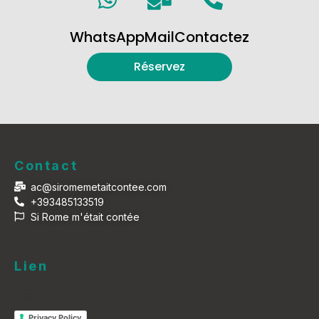
WhatsApp
Mail
Contactez
Réservez
Contact
ac@siromemetaitcontee.com
+393485133519
Si Rome m'était contée
Lien
Privacy Policy