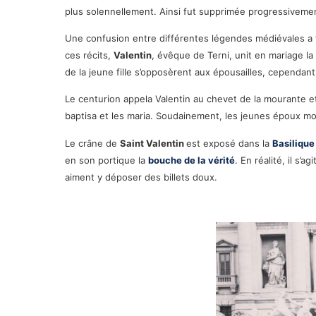
plus solennellement. Ainsi fut supprimée progressivemen
Une confusion entre différentes légendes médiévales a f
ces récits,
Valentin
, évêque de Terni, unit en mariage la
de la jeune fille s’opposèrent aux épousailles, cependan
Le centurion appela Valentin au chevet de la mourante et i
baptisa et les maria. Soudainement, les jeunes époux m
Le crâne de
Saint Valentin
est exposé dans la
Basilique
en son portique la
bouche de la vérité
.
En réalité, il s’
aiment y déposer des billets doux.