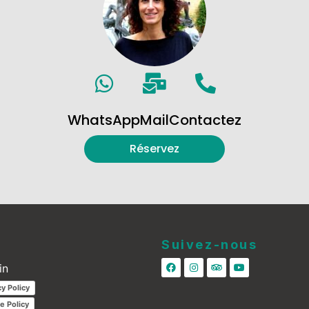
WhatsApp
Mail
Contactez
Réservez
Suivez-nous
in
cy Policy
e Policy