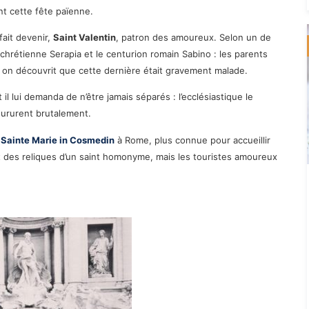
t cette fête païenne.
ait devenir,
Saint Valentin
, patron des amoureux. Selon un de
 chrétienne Serapia et le centurion romain Sabino : les parents
t on découvrit que cette dernière était gravement malade.
l lui demanda de n’être jamais séparés : l’ecclésiastique le
oururent brutalement.
 Sainte Marie in Cosmedin
à Rome, plus connue pour accueillir
agit des reliques d’un saint homonyme, mais les touristes amoureux