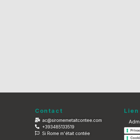
Contact
Lien
ac@siromemetaitcontee.com
Adm
+393485133519
Priva
Si Rome m'était contée
Cooki