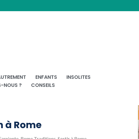
AUTREMENT
ENFANTS
INSOLITES
S-NOUS ?
CONSEILS
in à Rome
arniente
,
Rome Traditions
,
Sortir à Rome