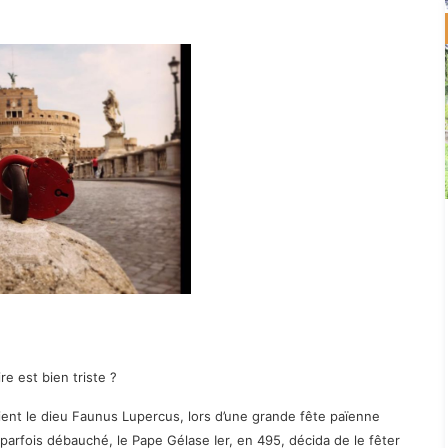
ire est bien triste ?
aient le dieu Faunus Lupercus, lors d’une grande fête païenne
, parfois débauché, le Pape Gélase Ier, en 495, décida de le fêter