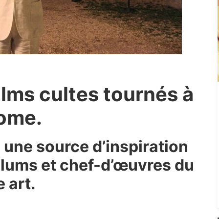
ilms cultes tournés à
ome.
té une source d’inspiration
lums et chef-d’œuvres du
e art.