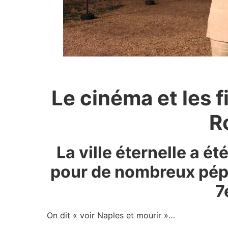
Le cinéma et les f
R
La ville éternelle a é
pour de nombreux pép
7
On dit « voir Naples et mourir »…