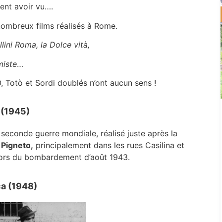
ment avoir vu….
nombreux films réalisés à Rome.
llini Roma, la Dolce vità,
miste
…
.O, Totò et Sordi doublés n’ont aucun sens !
 (1945)
seconde guerre mondiale, réalisé juste après la
 Pigneto,
principalement dans les rues Casilina et
ué lors du bombardement d’août 1943.
ca (1948)