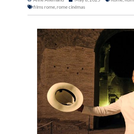
films rome
,
rome cinémas