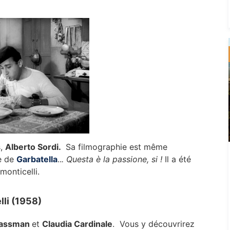
s,
Alberto Sordi.
Sa filmographie est même
re de
Garbatella
..
. Questa è la passione, si !
Il a été
monticelli.
lli (1958)
 Gassman
et
Claudia Cardinale
. Vous y découvrirez